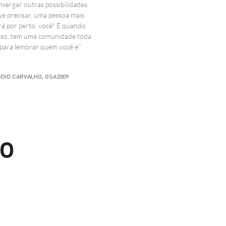
xergar outras possibilidades.
ECISA DE
e precisar, uma pessoa mais
rá por perto: você! E quando
sso, tem uma comunidade toda
SPIRAÇÃO
para lembrar quem você é.”
A SEGUIR
DIO CARVALHO, GSA2009
JORNADA?
do