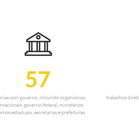
57
erias com governo, incluindo organismos,
trabalhos dire
rnacionais, governo federal, ministérios,
rnos estaduais, secretarias e prefeituras