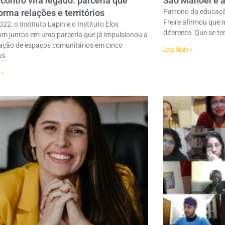
ontro vira legado: parceria que
São Manoel e a 
orma relações e territórios
Patrono da educação
Freire afirmou que
22, o Instituto Lapin e o Instituto Elos
diferente. Que se t
m juntos em uma parceria que já impulsionou a
zação de espaços comunitários em cinco
Leia Mais »
os
 »