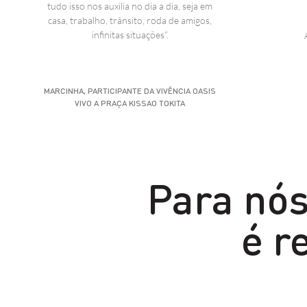
tudo isso nos auxilia no dia a dia, seja em
casa, trabalho, trânsito, roda de amigos,
infinitas situações”.
QUER
APRENDER
MARCINHA, PARTICIPANTE DA VIVÊNCIA OASIS
FAZENDO?
VIVO A PRAÇA KISSAO TOKITA
Para nó
é r