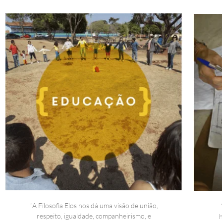
“A Filosofia Elos nos dá uma visão de união,
respeito, igualdade, companheirismo, e
h