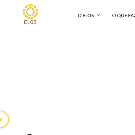
O ELOS
O QUE F