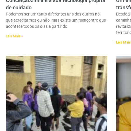
Conceiçãozinha e a sua tecnologia própria
Um enc
de cuidado
transf
Podemos ser um tanto diferentes uns dos outros no
Desde 20
que acreditamos ou não, mas existe um reencontro que
caminha
acontece todos os dias a partir do
revitali
territóri
Leia Mais »
Leia Mais