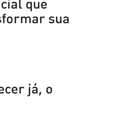
cial que
nsformar sua
cer já, o