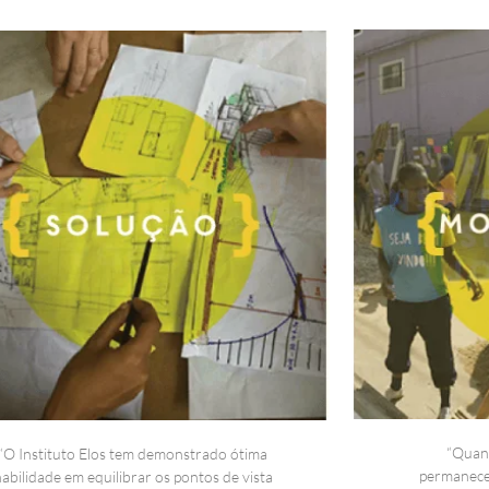
“Quand
“O Instituto Elos tem demonstrado ótima
permanece
abilidade em equilibrar os pontos de vista