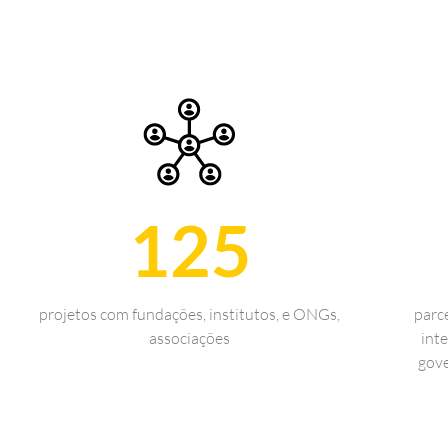
125
projetos com fundações, institutos, e ONGs,
parc
associações
inte
gove