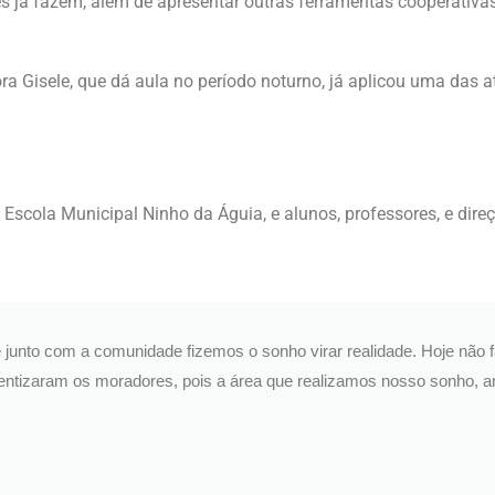
es já fazem, além de apresentar outras ferramentas cooperativas
ra Gisele, que dá aula no período noturno, já aplicou uma das a
Escola Municipal Ninho da Águia, e alunos, professores, e dir
 junto com a comunidade fizemos o sonho virar realidade. Hoje não 
entizaram os moradores, pois a área que realizamos nosso sonho, an