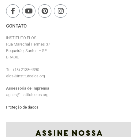
CONTATO
INSTITUTO ELOS
Rua Marechal Hermes 37
Boqueirão, Santos – SP
BRASIL
Tel: (13) 2138-4390
elos@institutoelos.org
Assessoria de Imprensa
agnes@institutoelos.org
Proteção de dados
Assine nossa