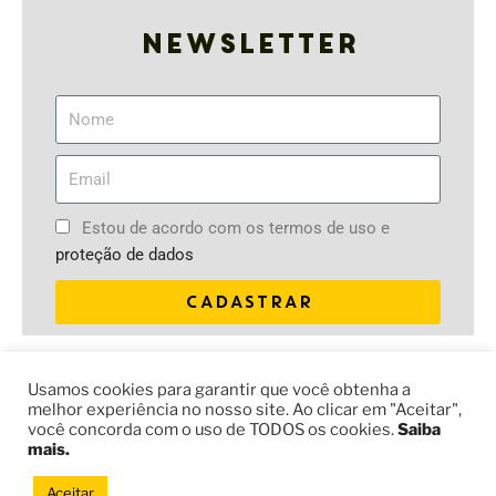
Newsletter
Estou de acordo com os termos de uso e
proteção de dados
CADASTRAR
DOE
Usamos cookies para garantir que você obtenha a
melhor experiência no nosso site. Ao clicar em "Aceitar",
Sua contribuição leva nossa educação social para jovens e
você concorda com o uso de TODOS os cookies.
Saiba
comunidades do Brasil e do mundo.
mais.
Aceitar