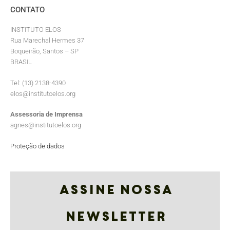
CONTATO
INSTITUTO ELOS
Rua Marechal Hermes 37
Boqueirão, Santos – SP
BRASIL
Tel: (13) 2138-4390
elos@institutoelos.org
Assessoria de Imprensa
agnes@institutoelos.org
Proteção de dados
Assine nossa
Newsletter