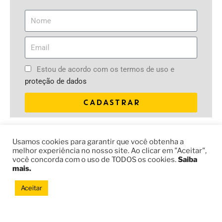
Estou de acordo com os termos de uso e
proteção de dados
CADASTRAR
DOE
Usamos cookies para garantir que você obtenha a
melhor experiência no nosso site. Ao clicar em "Aceitar",
Sua contribuição leva nossa educação social para jovens e
você concorda com o uso de TODOS os cookies.
Saiba
comunidades do Brasil e do mundo.
mais.
Aceitar
DOE JÁ