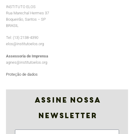
INSTITUTO ELOS
Rua Marechal Hermes 37
Boqueirão, Santos – SP
BRASIL
Tel: (13) 2138-4390
elos@institutoelos.org
Assessoria de Imprensa
agnes@institutoelos.org
Proteção de dados
Assine nossa
Newsletter